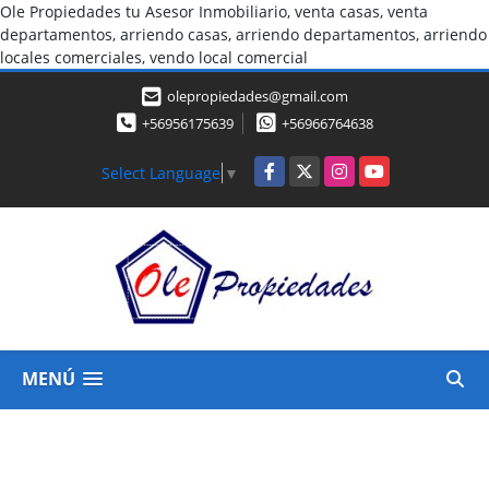
Ole Propiedades tu Asesor Inmobiliario, venta casas, venta
departamentos, arriendo casas, arriendo departamentos, arriendo
locales comerciales, vendo local comercial
olepropiedades@gmail.com
+56956175639
+56966764638
Facebook
X
Instagram
YouTube
Select Language
▼
MENÚ