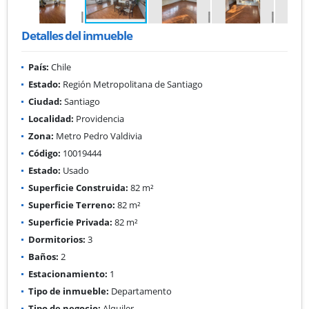
Detalles del inmueble
País:
Chile
Estado:
Región Metropolitana de Santiago
Ciudad:
Santiago
Localidad:
Providencia
Zona:
Metro Pedro Valdivia
Código:
10019444
Estado:
Usado
Superficie Construida:
82 m²
Superficie Terreno:
82 m²
Superficie Privada:
82 m²
Dormitorios:
3
Baños:
2
Estacionamiento:
1
Tipo de inmueble:
Departamento
Tipo de negocio:
Alquiler