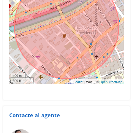
100 m
500 ft
Leaflet
| Wasi - ©
OpenStreetMap
Contacte al agente