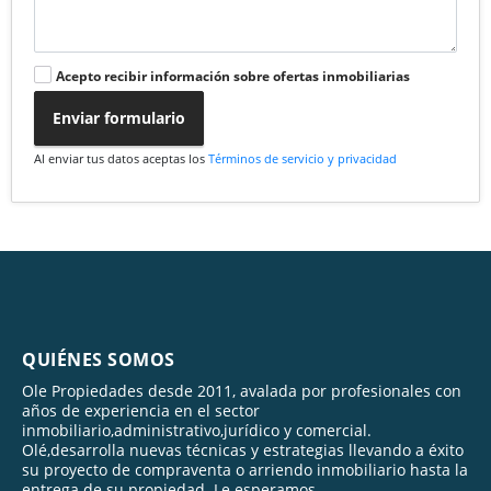
Acepto recibir información sobre ofertas inmobiliarias
Enviar formulario
Al enviar tus datos aceptas los
Términos de servicio y privacidad
QUIÉNES SOMOS
Ole Propiedades desde 2011, avalada por profesionales con
años de experiencia en el sector
inmobiliario,administrativo,jurídico y comercial.
Olé,desarrolla nuevas técnicas y estrategias llevando a éxito
su proyecto de compraventa o arriendo inmobiliario hasta la
entrega de su propiedad. Le esperamos