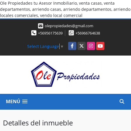
Ole Propiedades tu Asesor Inmobiliario, venta casas, venta
departamentos, arriendo casas, arriendo departamentos, arriendo
locales comerciales, vendo local comercial
olepropiedades@gmail.com
+56956175639
+56966764638
Facebook
X
Instagram
YouTube
Select Language
▼
MENÚ
Detalles del inmueble