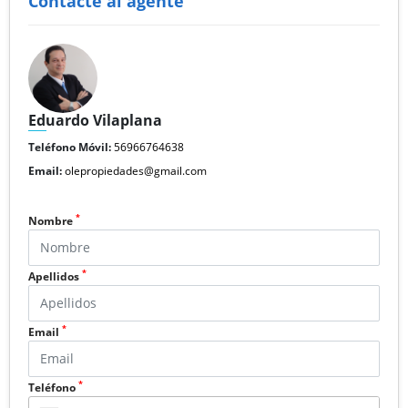
Contacte al agente
Eduardo Vilaplana
Teléfono Móvil:
56966764638
Email:
olepropiedades@gmail.com
*
Nombre
*
Apellidos
*
Email
*
Teléfono