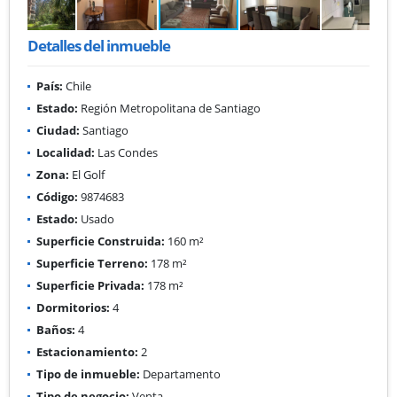
Detalles del inmueble
País:
Chile
Estado:
Región Metropolitana de Santiago
Ciudad:
Santiago
Localidad:
Las Condes
Zona:
El Golf
Código:
9874683
Estado:
Usado
Superficie Construida:
160 m²
Superficie Terreno:
178 m²
Superficie Privada:
178 m²
Dormitorios:
4
Baños:
4
Estacionamiento:
2
Tipo de inmueble:
Departamento
Tipo de negocio:
Venta