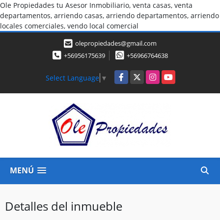
Ole Propiedades tu Asesor Inmobiliario, venta casas, venta
departamentos, arriendo casas, arriendo departamentos, arriendo
locales comerciales, vendo local comercial
olepropiedades@gmail.com
+56956175639
+56966764638
Facebook
X
Instagram
YouTube
Select Language
▼
MENÚ
Detalles del inmueble