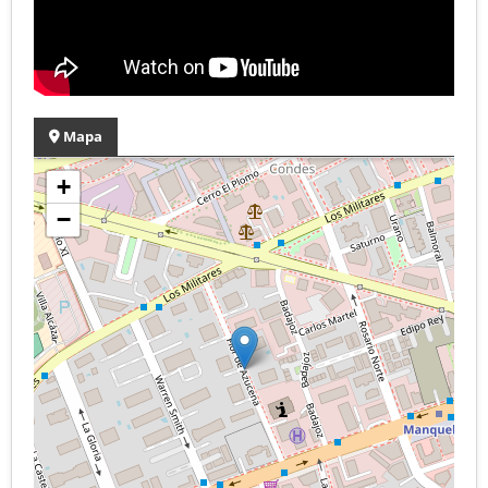
Mapa
+
−