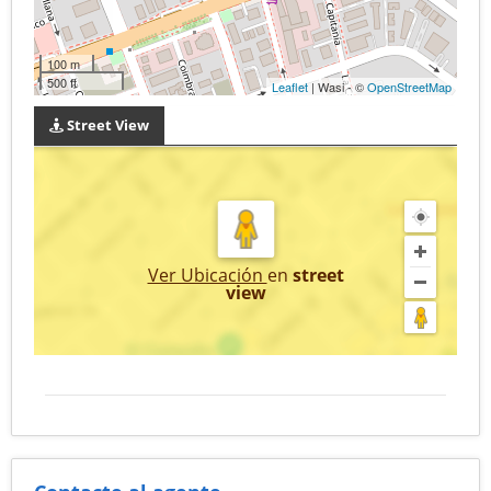
100 m
500 ft
Leaflet
| Wasi - ©
OpenStreetMap
Street View
Ver Ubicación
en
street
view