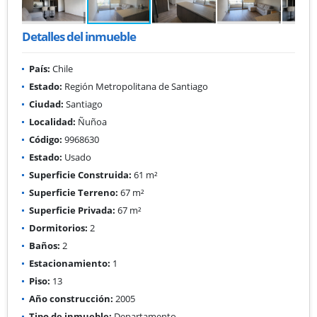
Detalles del inmueble
País:
Chile
Estado:
Región Metropolitana de Santiago
Ciudad:
Santiago
Localidad:
Ñuñoa
Código:
9968630
Estado:
Usado
Superficie Construida:
61 m²
Superficie Terreno:
67 m²
Superficie Privada:
67 m²
Dormitorios:
2
Baños:
2
Estacionamiento:
1
Piso:
13
Año construcción:
2005
Tipo de inmueble:
Departamento