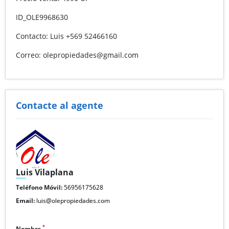
ID_OLE9968630
Contacto: Luis +569 52466160
Correo: olepropiedades@gmail.com
Contacte al agente
Luis Vilaplana
Teléfono Móvil:
56956175628
Email:
luis@olepropiedades.com
*
Nombre