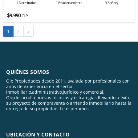
4 Dormitorios
1 Estacionamiento
3 Baño(s)
$9.990
CLP
Siguiente
1
2
»
QUIÉNES SOMOS
Ole Propiedades desde 2011, avalada por profesionales con
años de experiencia en el sector
inmobiliario,administrativo,jurídico y comercial.
Olé,desarrolla nuevas técnicas y estrategias llevando a éxito
su proyecto de compraventa o arriendo inmobiliario hasta la
entrega de su propiedad. Le esperamos
UBICACIÓN Y CONTACTO