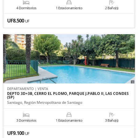
4 Dormitorios
1 Estacionamiento
2 Baño(s)
UF8.500
UF
DEPARTAMENTO | VENTA
DEPTO 3D+3B, CERRO EL PLOMO, PARQUE J.PABLO II, LAS CONDES
(SP)
Santiago, Región Metropolitana de Santiago
3 Dormitorios
1 Estacionamiento
3 Baño(s)
UF9.100
UF