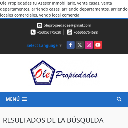
Ole Propiedades tu Asesor Inmobiliario, venta casas, venta
departamentos, arriendo casas, arriendo departamentos, arriendo
locales comerciales, vendo local comercial
olepropiedades@gmail.com
+56956175639
+56966764638
Facebook
X
Instagram
YouTube
Select Language
▼
MENÚ
RESULTADOS DE LA BÚSQUEDA