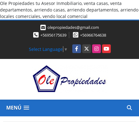
Ole Propiedades tu Asesor Inmobiliario, venta casas, venta
departamentos, arriendo casas, arriendo departamentos, arriendo
locales comerciales, vendo local comercial
olepropiedades@gmail.com
+56956175639
+56966764638
Facebook
X
Instagram
YouTube
Select Language
▼
MENÚ