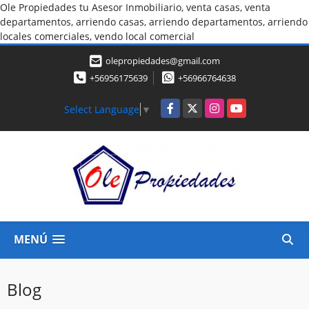
Ole Propiedades tu Asesor Inmobiliario, venta casas, venta
departamentos, arriendo casas, arriendo departamentos, arriendo
locales comerciales, vendo local comercial
olepropiedades@gmail.com
+56956175639
+56966764638
Facebook
X
Instagram
YouTube
Select Language
▼
MENÚ
Blog