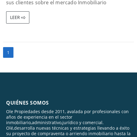
sus clientes sobre el mercado Inmobiliario
LEER
1
QUIÉNES SOMOS
Ole Propiedades desde 2011, avalada por profesionales con
años de experiencia en el sector
inmobiliario,administrativo,jurídico y comercial.
Olé,desarrolla nuevas técnicas y estrategias llevando a éxito
su proyecto de compraventa o arriendo inmobiliario hasta la